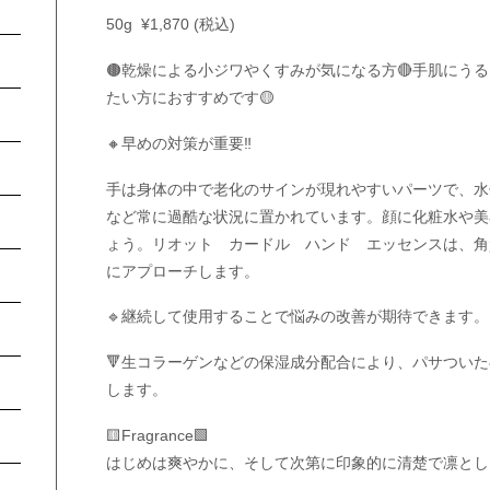
50g ¥1,870 (税込)
🟤乾燥による小ジワやくすみが気になる方🔴手肌にう
たい方におすすめです🟡
🔸早めの対策が重要‼️
手は身体の中で老化のサインが現れやすいパーツで、水
など常に過酷な状況に置かれています。顔に化粧水や美
ょう。リオット カードル ハンド エッセンスは、角
にアプローチします。
🔹継続して使用することで悩みの改善が期待できます。
🔻生コラーゲンなどの保湿成分配合により、パサつい
します。
🟨Fragrance🟩
はじめは爽やかに、そして次第に印象的に清楚で凛とし