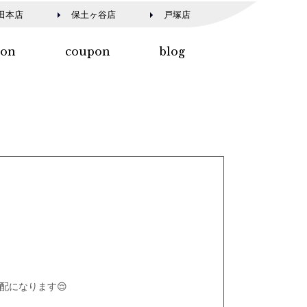
田本店
保土ヶ谷店
戸塚店
lon
coupon
blog
配になります😌