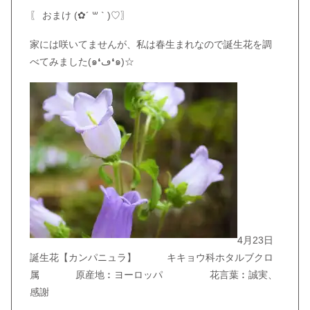
〖 おまけ (✿︎´ ꒳ ` )♡︎〗
家には咲いてませんが、私は春生まれなので誕生花を調
べてみました(๑❛ڡ❛๑)☆
4月23日
誕生花【カンパニュラ】 キキョウ科ホタルブクロ
属 原産地︰ヨーロッパ 花言葉︰誠実、
感謝