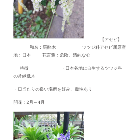
【アセビ】
和名︰馬酔木 ツツジ科アセビ属原産
地︰日本 花言葉︰危険、清純な心
特徴 ・日本各地に自生するツツジ科
の常緑低木
・日当たりの良い場所を好み、毒性あり
開花︰2月～4月