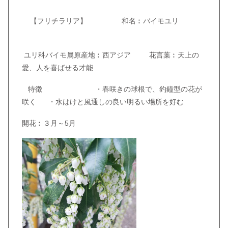
【フリチラリア】 和名︰バイモユリ
ユリ科バイモ属原産地︰西アジア 花言葉︰天上の
愛、人を喜ばせる才能
特徴 ・春咲きの球根で、釣鐘型の花が
咲く ・水はけと風通しの良い明るい場所を好む
開花︰３月～5月