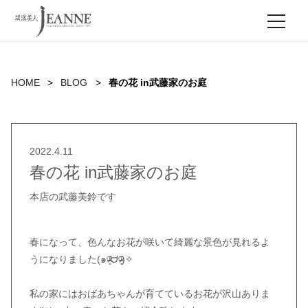
MEN
HOME
BLOG
春の花 in武藤家のお庭
2022.4.11
春の花 in武藤家のお庭
本店の武藤美鈴です
春になって、色んなお花が咲いて綺麗な景色が見れるよ
うになりました(๑ᵒ̴̶̷͈᷄ᗨᵒ̴̶̷͈᷅)✧
私の家にはおばあちゃんが育てているお花が沢山ありま