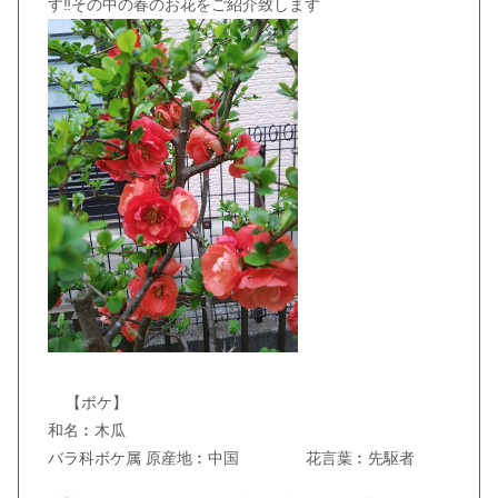
す‼️その中の春のお花をご紹介致します
【ボケ】
和名︰木瓜
バラ科ボケ属 原産地︰中国 花言葉︰先駆者