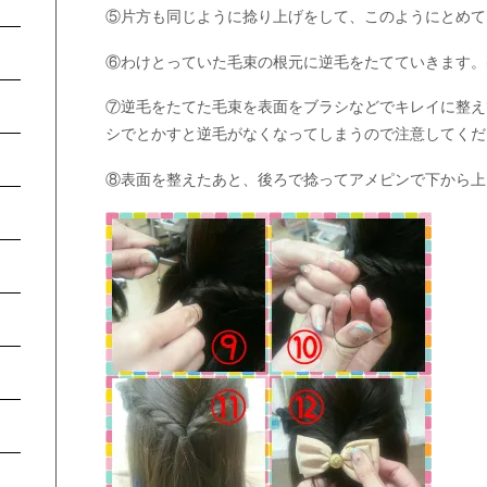
⑤片方も同じように捻り上げをして、このようにとめて
⑥わけとっていた毛束の根元に逆毛をたてていきます。
⑦逆毛をたてた毛束を表面をブラシなどでキレイに整え
シでとかすと逆毛がなくなってしまうので注意してくだ
⑧表面を整えたあと、後ろで捻ってアメピンで下から上