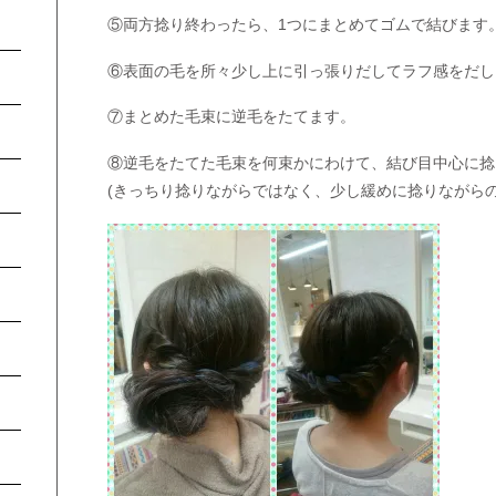
⑤両方捻り終わったら、1つにまとめてゴムで結びます
⑥表面の毛を所々少し上に引っ張りだしてラフ感をだし
⑦まとめた毛束に逆毛をたてます。
⑧逆毛をたてた毛束を何束かにわけて、結び目中心に捻
(きっちり捻りながらではなく、少し緩めに捻りながら