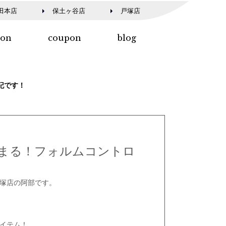
田本店
保土ヶ谷店
戸塚店
lon
coupon
blog
記です！
まる！フォルムコントロ
塚店の阿部です。
イテム！